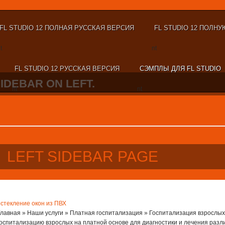
FL STUDIO 12 ПОЛНАЯ РУССКАЯ ВЕРСИЯ
FL STUDIO 12 ПОЛНУ
t
nt
FL STUDIO 12 РУССКАЯ ВЕРСИЯ
СЭМПЛЫ ДЛЯ FL STUDIO
SIDEBAR ON LEFT.
nt
nt
LEFT SIDEBAR PAGE
остекление окон из ПВХ
Главная » Наши услуги » Платная госпитализация » Госпитализация взрослы
госпитализацию взрослых на платной основе для диагностики и лечения ра