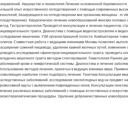
направлений. Акушерство и гинекология Лечение осложненной беременности. 
Большой опыт искусственного оплодотворения с помощью современных высо
технологий, базирующихся на оплодотворении вне организма женщины - in vitr
оплодотворение). Хирургическое лечение новообразований женских половых 
метод. Гастроэнтерология Проводятся консультации и лечение пациентов, с
пищеварительного тракта. Диагностика с помощью видеогастроскопии и видео
исследование кишечника. УЗИ органов брюшной полости. Компьютерная томо
полипов. Совместная работа с ведущими клиниками Москвы позволяет выполн
расширение сужений пищевода, удаление камней желчных путей, изменение о
проводить исследования сфинктеров пищеварительного тракта; проводить о
желудочно-кишечного тракта методом стентирования. Гематология Ранняя ди
заболеваний крови и лимфотической системы. Диагностика и лечение заболе
Использование методов лечения, принятых в ведущих клиниках мира. Примен
позволяющие наиболее точно подобрать лечение. Генетика Консультации мед
наследственных заболеваний, исследование околоплодных вод на предмет н
хромосомной карты с выявлением поврежденных генов. Консультации генетик
Лечение различных кожных заболеваний с помощью естественных и искусств
физиотерапевтические процедуры. Удаление доброкачественных новообразов