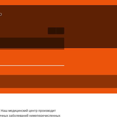
Ю
х Наш медицинский центр производит
зличных заболеваний нижеперечисленных