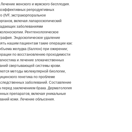
Лечение женского и мужского бесплодия.
коэффективных репродуктивных
o (IVF, экстракорпоральное
органов, включая лапароскопический
традающих заболеваниями
колоноскопии. Рентгенологическое
графия. Эндоскопическое удаление
ять нашим пациентам такие операции как:
бъема желудка (баллон) при ожирении;
перации по восстановлению проходимости
агностика и лечение злокачественных
ваний свертывающей системы крови.
яются методы молекулярной биологии,
ицинского генетика по проблеме
аследственных заболеваний. Составление
а перед заключением брака. Дерматология
енных препаратов, включая уникальные
аний кожи. Лечение облысения.