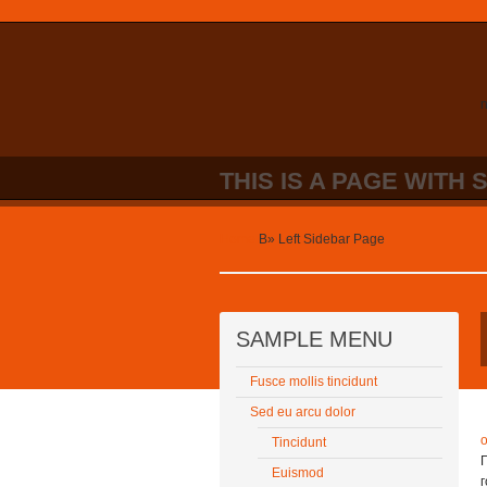
n
THIS IS A PAGE WITH 
Home
В»
Left Sidebar Page
SAMPLE MENU
Fusce mollis tincidunt
Sed eu arcu dolor
Tincidunt
Euismod