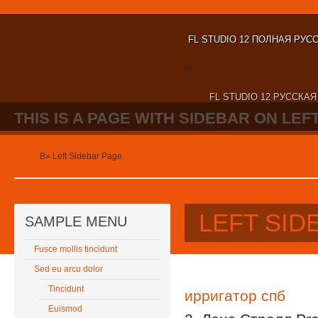
FL STUDIO 12 ПОЛНАЯ РУС
nt
FL STUDIO 12 РУССКА
THIS IS A PAGE WITH SIDEBAR ON LEFT
nt
Home
В»
Left Sidebar Page
LEFT SID
SAMPLE MENU
Fusce mollis tincidunt
Sed eu arcu dolor
Tincidunt
ирригатор спб
Euismod