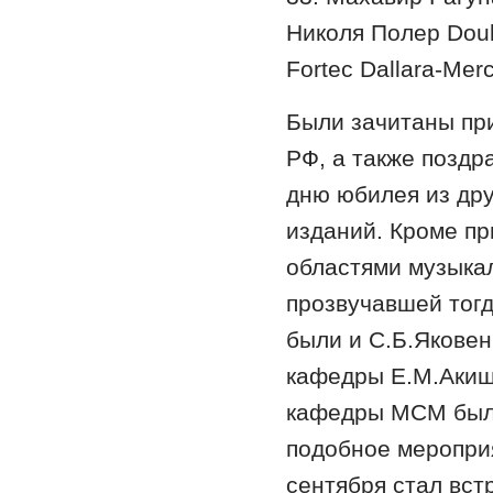
Николя Полер Doub
Fortec Dallara-Mer
Были зачитаны пр
РФ, а также поздр
дню юбилея из дру
изданий. Кроме пр
областями музыкал
прозвучавшей тогд
были и С.Б.Яковен
кафедры Е.М.Акиши
кафедры МСМ было
подобное мероприя
сентября стал вст