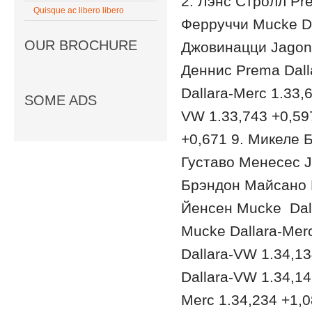
2. Лэнс Стролл Pre
Quisque ac libero libero
Ферруччи Mucke Da
OUR BROCHURE
Джовинацци Jagony
Деннис Prema Dall
Dallara-Merc 1.33,
SOME ADS
VW 1.33,743 +0,597
+0,671 9. Микеле Б
Густаво Менесес J
Брэндон Майсано P
Йенсен Mucke Dall
Mucke Dallara-Mer
Dallara-VW 1.34,1
Dallara-VW 1.34,14
Merc 1.34,234 +1,