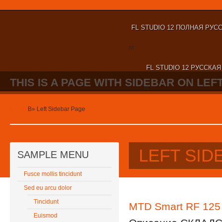
FL STUDIO 12 ПОЛНАЯ РУС
nt
FL STUDIO 12 РУССКА
THIS IS A PAGE WITH SIDEBAR ON LEFT
nt
Home
В»
Left Sidebar Page
LEFT SID
SAMPLE MENU
Fusce mollis tincidunt
Sed eu arcu dolor
Tincidunt
MTD Smart RF 125
Euismod